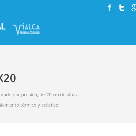
HISTORIA
EQUIPO
SERVICIOS
X20
ado por presión, de 20 cm de altura.
slamiento térmico y acústico.