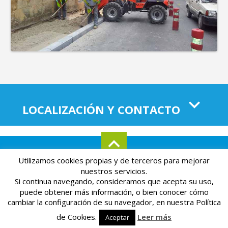
LOCALIZACIÓN Y CONTACTO
Utilizamos cookies propias y de terceros para mejorar
Aviso legal
Mapa del sitio
Política de privacidad
nuestros servicios.
Si continua navegando, consideramos que acepta su uso,
Powered by
Páginas Amarillas
puede obtener más información, o bien conocer cómo
Esta página web está optimizada para verse en Internet
cambiar la configuración de su navegador, en nuestra Política
Explorer 9+, Mozilla Firefox 24+ y Google Chrome 33+
de Cookies.
Leer más
Aceptar