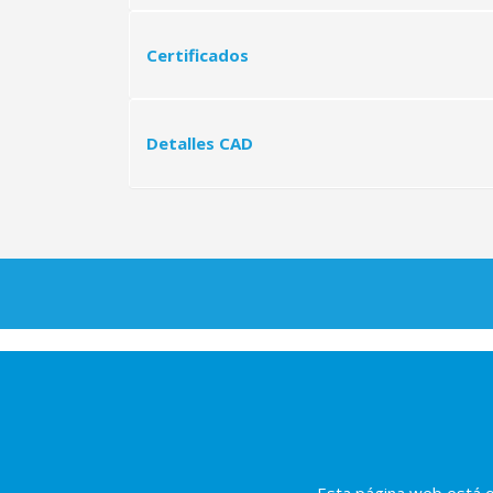
ft-l-1500
Certificados
ft-p-12
Detalles CAD
ft-p-15
ft-p-20
ft-p-25
ft-p-30
ft-p-40
certificado-calidad-iso-9001-2012