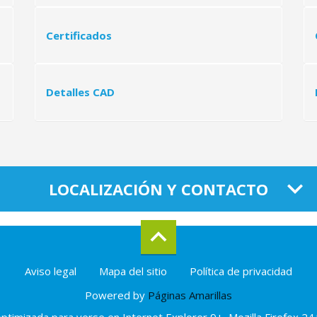
E. Tram. Bov. Armada 22
Certificados
FT. Bov. Armada 22
Detalles CAD
e2-acustico-17
et-acustico-17
et-acustico-17-1
LOCALIZACIÓN Y CONTACTO
ft-acustico-17
md-acustico-17
Aviso legal
Mapa del sitio
Política de privacidad
ET. Bov. Arm. 25
Powered by
Páginas Amarillas