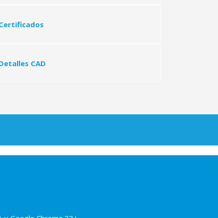
Vialca Hormigones "16
Certificados
Detalles CAD