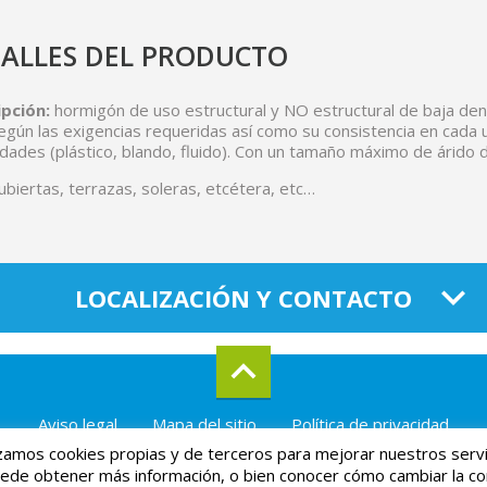
ALLES DEL PRODUCTO
pción:
hormigón de uso estructural y NO estructural de baja den
egún las exigencias requeridas así como su consistencia en cada 
dades (plástico, blando, fluido). Con un tamaño máximo de árido
ubiertas, terrazas, soleras, etcétera, etc…
LOCALIZACIÓN Y CONTACTO
Aviso legal
Mapa del sitio
Política de privacidad
izamos cookies propias y de terceros para mejorar nuestros servi
Powered by
Páginas Amarillas
ede obtener más información, o bien conocer cómo cambiar la conf