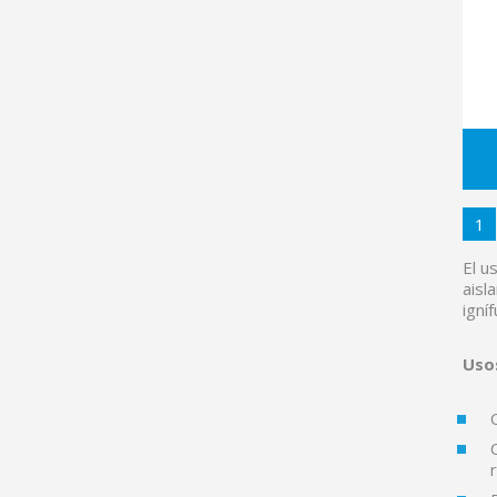
1
El u
aisl
igní
Uso