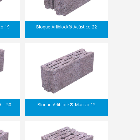
co 19
Bloque Arliblock® Acústico 22
6 – 50
Bloque Arliblock® Macizo 15