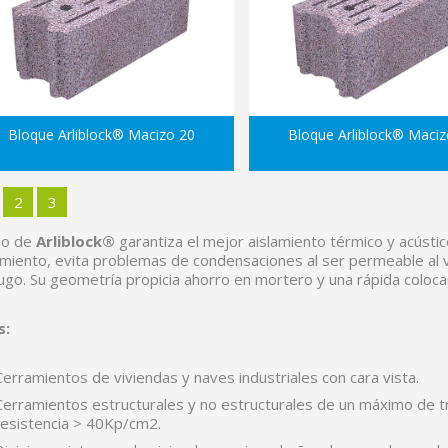
Bloque Arliblock® Macizo 20
Bloque Arliblock® Maciz
2
3
so de
Arliblock®
garantiza el mejor aislamiento térmico y acúst
amiento, evita problemas de condensaciones al ser permeable al v
fugo. Su geometría propicia ahorro en mortero y una rápida coloca
s:
Cerramientos de viviendas y naves industriales con cara vista.
Cerramientos estructurales y no estructurales de un máximo de 
resistencia > 40Kp/cm2.