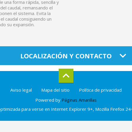
e una forma rápida, sencilla y
 del caudal, remansando el
onen el sistema. Evita la
 el caudal consiguiendo un
ndo su expansión.
LOCALIZACIÓN Y CONTACTO
Aviso legal
Mapa del sitio
Política de privacidad
Powered by
Páginas Amarillas
ptimizada para verse en Internet Explorer 9+, Mozilla Firefox 