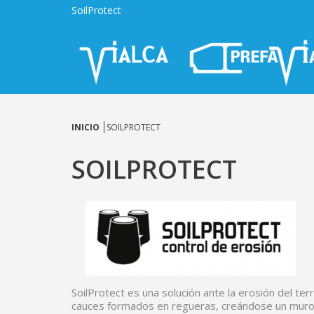
SoilProtect
INICIO
SOILPROTECT
SOILPROTECT
SoilProtect es una solución ante la erosión del ter
cauces formados en regueras, creándose un muro 